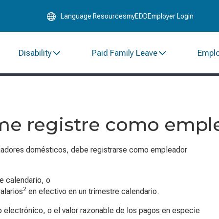
Skip
Language Resources
myEDD
Employer Login
to
Main
Content
Disability
Paid Family Leave
Empl
 me registre como empl
ajadores domésticos, debe registrarse como empleador
e calendario, o
2
alarios
en efectivo en un trimestre calendario.
o electrónico, o el valor razonable de los pagos en especie