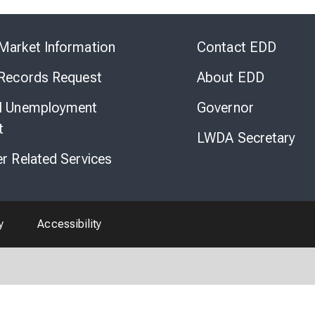
Skip
to
Market Information
Contact EDD
Virtual
Chat
 Records Request
About EDD
l Unemployment
Governor
t
LWDA Secretary
er Related Services
y
Accessibility