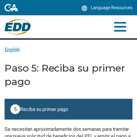
Skip
Language Resources
to
Main
Content
English
Paso 5: Reciba su primer
pago
Paso 5 of 7: Reciba su primer pago (Paso actual).
5
Reciba su primer pago
Se necesitan aproximadamente dos semanas para tramitar
una nueva solicitud de beneficios del PFL y emitir el pago a