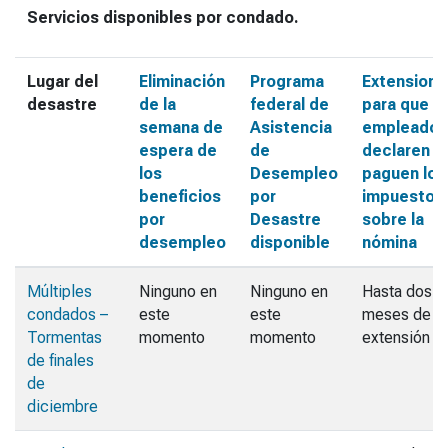
Servicios disponibles por condado.
Lugar del
Eliminación
Programa
Extensione
desastre
de la
federal de
para que l
semana de
Asistencia
empleador
espera de
de
declaren y
los
Desempleo
paguen los
beneficios
por
impuestos
por
Desastre
sobre la
desempleo
disponible
nómina
Múltiples
Ninguno en
Ninguno en
Hasta dos
condados –
este
este
meses de
Tormentas
momento
momento
extensión
de finales
de
diciembre