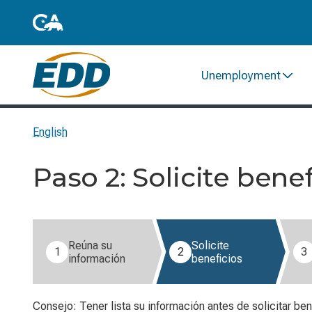
Unemployment
English
Paso 2: Solicite bene
Paso 2 of 7: Solicite beneficios (Paso actual).
Reúna su
Solicite
1
2
3
información
beneficios
Consejo: Tener lista su información antes de solicitar be