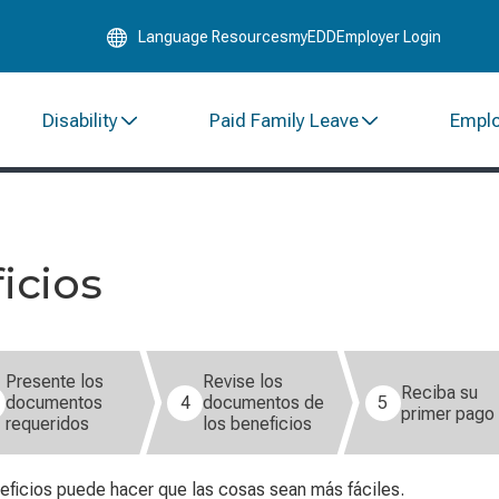
Skip
Language Resources
myEDD
Employer Login
to
Main
Content
Disability
Paid Family Leave
Empl
ficios
Presente los
Revise los
Reciba su
documentos
4
documentos de
5
primer pago
requeridos
los beneficios
neficios puede hacer que las cosas sean más fáciles.