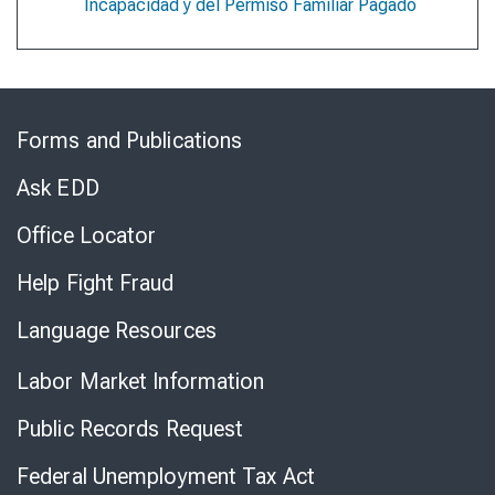
Incapacidad y del Permiso Familiar Pagado
Skip
to
Forms and Publications
Virtual
Chat
Ask EDD
Office Locator
Help Fight Fraud
Language Resources
Labor Market Information
Public Records Request
Federal Unemployment Tax Act