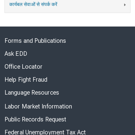
कार्यबल सेवाओं से संपर्क करें
Skip
to
Forms and Publications
Virtual
Chat
Ask EDD
Office Locator
Help Fight Fraud
Language Resources
Labor Market Information
Public Records Request
Federal Unemployment Tax Act