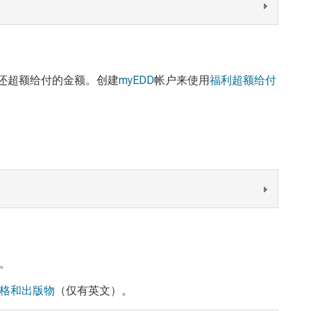
还超额给付的金额。创建
myEDD
帐户来使用
福利超额给付
。
表格和出版物
（
仅有
英文）。