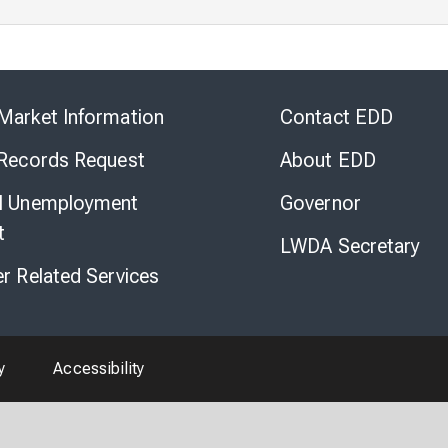
Skip
to
Market Information
Contact EDD
Virtual
Chat
 Records Request
About EDD
l Unemployment
Governor
t
LWDA Secretary
er Related Services
y
Accessibility