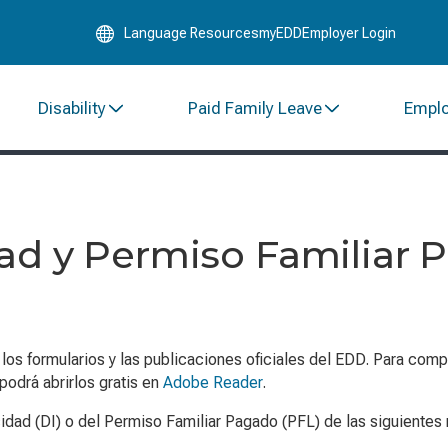
Skip
Language Resources
myEDD
Employer Login
to
Main
Content
Disability
Paid Family Leave
Empl
ad y Permiso Familiar 
s formularios y las publicaciones oficiales del EDD. Para compl
odrá abrirlos gratis en
Adobe Reader
.
idad (DI) o del Permiso Familiar Pagado (PFL) de las siguientes