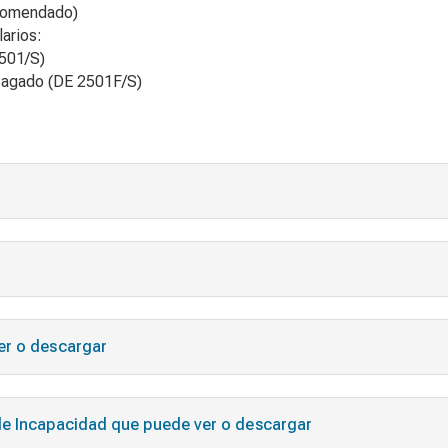
ecomendado)
arios:
501/S)
 Pagado
(DE 2501F/S)
er o descargar
de Incapacidad que puede ver o descargar