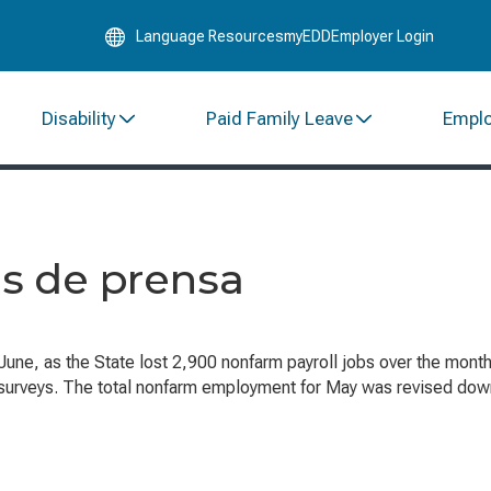
Skip
Language Resources
myEDD
Employer Login
to
Main
Content
Disability
Paid Family Leave
Empl
s de prensa
 June, as the State lost 2,900 nonfarm payroll jobs over the mo
veys. The total nonfarm employment for May was revised down (-