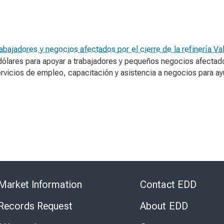
rabajadores y negocios afectados por el cierre de la refinería Va
 dólares para apoyar a trabajadores y pequeños negocios afectados
rvicios de empleo, capacitación y asistencia a negocios para ayu
Skip
to
Market Information
Contact EDD
Virtual
Chat
 Records Request
About EDD