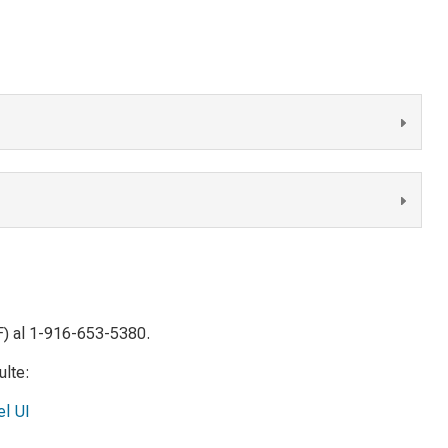
) al 1-916-653-5380.
ulte:
el UI