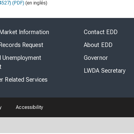
4527) (PDF)
(en inglés)
Skip
to
Market Information
Contact EDD
Virtual
Chat
 Records Request
About EDD
l Unemployment
Governor
t
LWDA Secretary
er Related Services
y
Accessibility