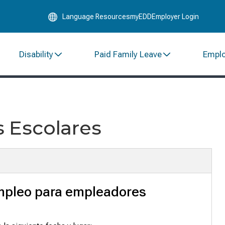
Skip
Language Resources
myEDD
Employer Login
to
Main
Content
Disability
Paid Family Leave
Empl
 Escolares
mpleo para empleadores