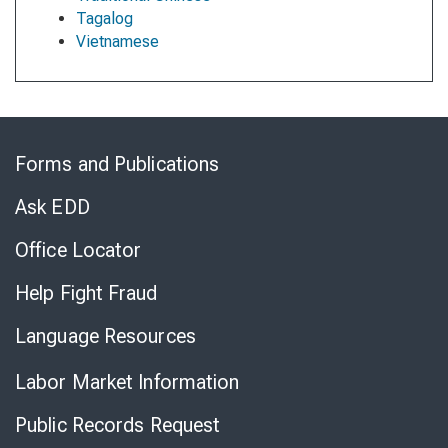
Tagalog
Vietnamese
Skip
to
Forms and Publications
Virtual
Chat
Ask EDD
Office Locator
Help Fight Fraud
Language Resources
Labor Market Information
Public Records Request