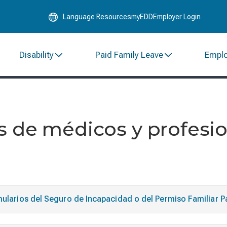
Skip
Language Resources
myEDD
Employer Login
to
Main
Content
Disability
Paid Family Leave
Empl
 de médicos y profesio
rmularios del Seguro de Incapacidad o del Permiso Familiar 