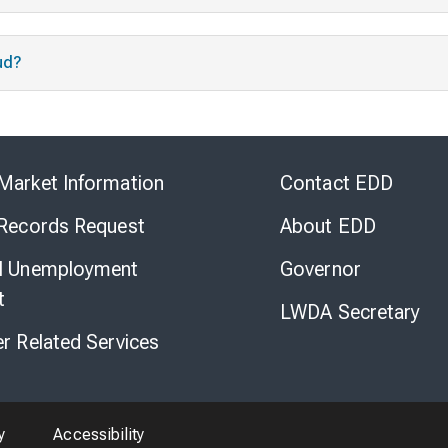
tud?
Skip
to
Market Information
Contact EDD
Virtual
Chat
 Records Request
About EDD
l Unemployment
Governor
t
LWDA Secretary
er Related Services
y
Accessibility