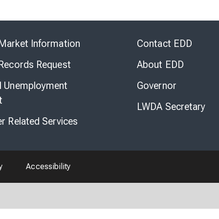
Skip
to
Market Information
Contact EDD
Virtual
Chat
 Records Request
About EDD
l Unemployment
Governor
t
LWDA Secretary
er Related Services
y
Accessibility