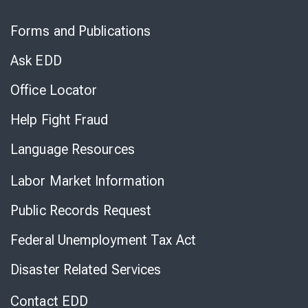
Skip
to
Forms and Publications
Virtual
Chat
Ask EDD
Office Locator
Help Fight Fraud
Language Resources
Labor Market Information
Public Records Request
Federal Unemployment Tax Act
Disaster Related Services
Contact EDD