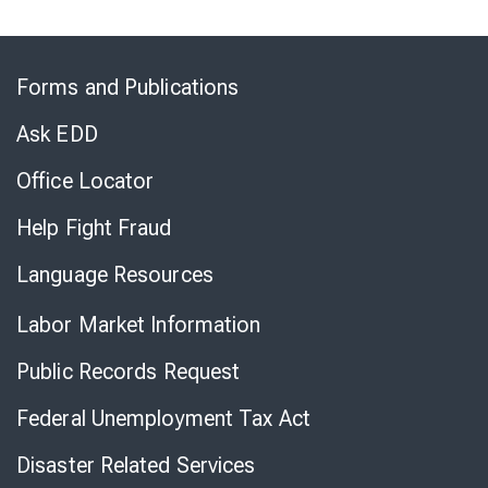
Skip
to
Forms and Publications
Virtual
Chat
Ask EDD
Office Locator
Help Fight Fraud
Language Resources
Labor Market Information
Public Records Request
Federal Unemployment Tax Act
Disaster Related Services