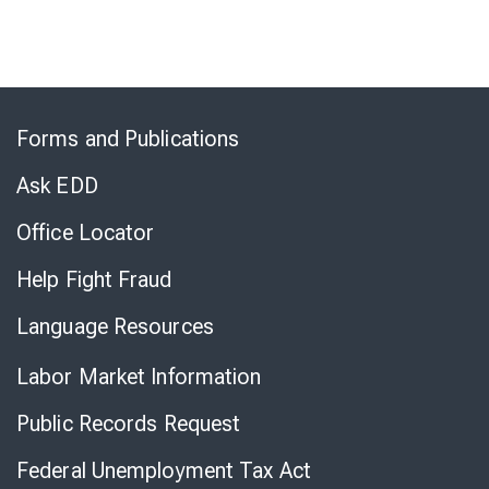
Skip
to
Forms and Publications
Virtual
Chat
Ask EDD
Office Locator
Help Fight Fraud
Language Resources
Labor Market Information
Public Records Request
Federal Unemployment Tax Act