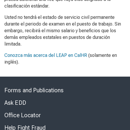
clasificación estándar.
Usted no tendrá el estado de servicio civil permanente
durante el periodo de examen en el puesto de trabajo. Sin
embargo, recibirá el mismo salario y beneficios que los
demás empleados estatales en puestos de duración
limitada.
Conozca más acerca del LEAP en CalHR
(solamente en
inglés).
Skip
to
Forms and Publications
Virtual
Chat
Ask EDD
Office Locator
Help Fight Fraud