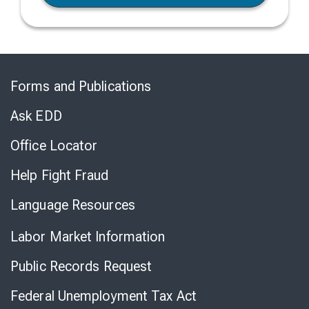
Skip
to
Forms and Publications
Virtual
Chat
Ask EDD
Office Locator
Help Fight Fraud
Language Resources
Labor Market Information
Public Records Request
Federal Unemployment Tax Act