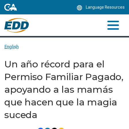
Skip
Language Resources
to
Main
Content
English
Un año récord para el
Permiso Familiar Pagado,
apoyando a las mamás
que hacen que la magia
suceda