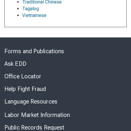
Traditional Chinese
Tagalog
Vietnamese
Skip
to
Forms and Publications
Virtual
Chat
Ask EDD
Office Locator
Help Fight Fraud
Language Resources
Labor Market Information
Public Records Request