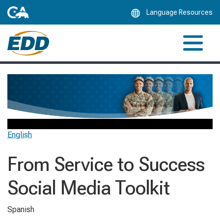
Skip
Language Resources
to
Main
Content
English
From Service to Success
Social Media Toolkit
Spanish