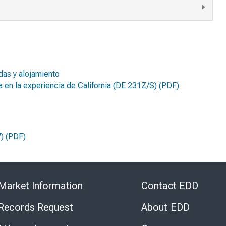
das y alojamiento
 en la experiencia de California
(DE 231Z/S) (PDF)
) (PDF)
Skip
to
Market Information
Contact EDD
Virtual
Chat
 Records Request
About EDD