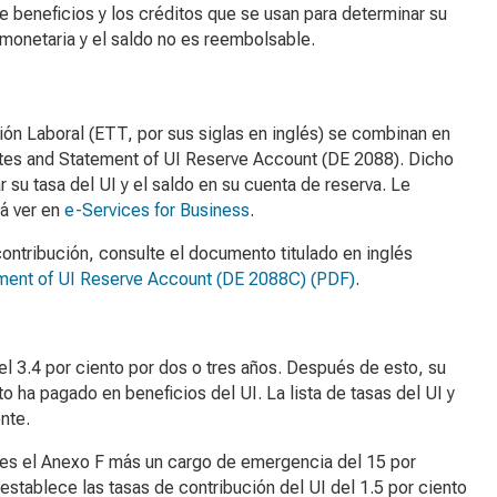
de beneficios y los créditos que se usan para determinar su
 monetaria y el saldo no es reembolsable.
ión Laboral (ETT, por sus siglas en inglés) se combinan en
ates and Statement of UI Reserve Account
(DE 2088). Dicho
su tasa del UI y el saldo en su cuenta de reserva. Le
á ver en
e-Services for Business
.
ontribución, consulte el documento titulado en inglés
ement of UI Reserve Account
(DE 2088C) (PDF)
.
el 3.4 por ciento por dos o tres años. Después de esto, su
o ha pagado en beneficios del UI. La lista de tasas del UI y
nte.
te es el Anexo F más un cargo de emergencia del 15 por
stablece las tasas de contribución del UI del 1.5 por ciento