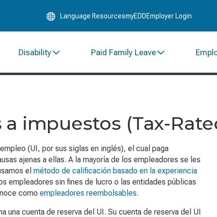
Skip
Language Resources
myEDD
Employer Login
to
Main
Content
Disability
Paid Family Leave
Empl
 a impuestos (Tax-Rate
pleo (UI, por sus siglas en inglés), el cual paga
sas ajenas a ellas. A la mayoría de los empleadores se les
usamos el
método de calificación basado en la experiencia
os empleadores sin fines de lucro o las entidades públicas
conoce como
empleadores reembolsables
.
a una cuenta de reserva del UI. Su cuenta de reserva del UI