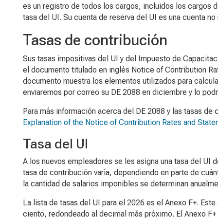
es un registro de todos los cargos, incluidos los cargos 
tasa del UI. Su cuenta de reserva del UI es una cuenta no
Tasas de contribución
Sus tasas impositivas del UI y del Impuesto de Capacitac
el documento titulado en inglés
Notice of Contribution R
documento muestra los elementos utilizados para calcular 
enviaremos por correo su DE 2088 en diciembre y lo podr
Para más información acerca del DE 2088 y las tasas de c
Explanation of the Notice of Contribution Rates and Stat
Tasa del UI
A los nuevos empleadores se les asigna una tasa del UI d
tasa de contribución varía, dependiendo en parte de cuánt
la cantidad de salarios imponibles se determinan anualme
La lista de tasas del UI para el 2026 es el Anexo F+. Es
ciento, redondeado al decimal más próximo. El Anexo F+ e