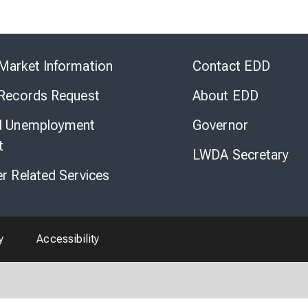
Skip
to
Market Information
Contact EDD
Virtual
Chat
 Records Request
About EDD
l Unemployment
Governor
t
LWDA Secretary
er Related Services
y
Accessibility