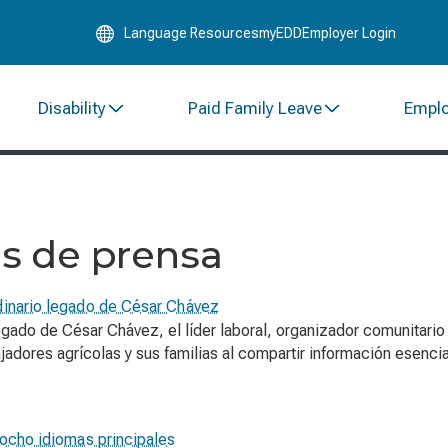
Skip
Language Resources
myEDD
Employer Login
to
Main
Content
Disability
Paid Family Leave
Empl
s de prensa
rdinario legado de César Chávez
legado de César Chávez, el líder laboral, organizador comunitario
jadores agrícolas y sus familias al compartir información esenci
 ocho idiomas principales