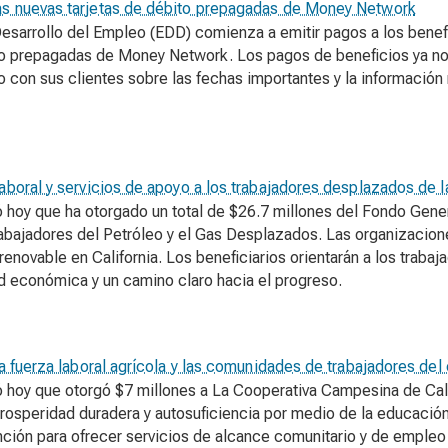
as nuevas tarjetas de débito prepagadas de Money Network
Desarrollo del Empleo (EDD) comienza a emitir pagos a los bene
o prepagadas de Money Network. Los pagos de beneficios ya no s
on sus clientes sobre las fechas importantes y la información r
boral y servicios de apoyo a los trabajadores desplazados de la 
hoy que ha otorgado un total de $26.7 millones del Fondo Genera
rabajadores del Petróleo y el Gas Desplazados. Las organizacion
a renovable en California. Los beneficiarios orientarán a los traba
ad económica y un camino claro hacia el progreso.
la fuerza laboral agrícola y las comunidades de trabajadores del
hoy que otorgó $7 millones a La Cooperativa Campesina de Calif
prosperidad duradera y autosuficiencia por medio de la educación
ención para ofrecer servicios de alcance comunitario y de emple