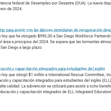
istencia federal de Desempleo por Desastre (DUA). La nueva disp
rero de 2024.
ip para asistir con las labores inmediatas de recuperación des
ó hoy que ha otorgado $995,00 a San Diego Workforce Partnersh
el área a principios del 2024. Se espera que las tormentas atmo
 San Diego a largo plazo.
cación y capacitación integrados para estudiantes del inglés
hoy que otorgó $1 millón a International Rescue Committee, Inc.,
ción y capacitación integrados para estudiantes del inglés (ELL)
ta calidad. La subvención se utilizará para asistir a ocho benefi
educación y capacitación integrados de ELL Integrated Educatio