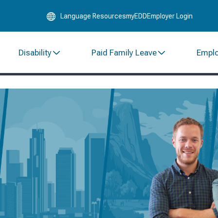
Skip
Language Resources
myEDD
Employer Login
to
Main
Content
Disability
Paid Family Leave
Empl