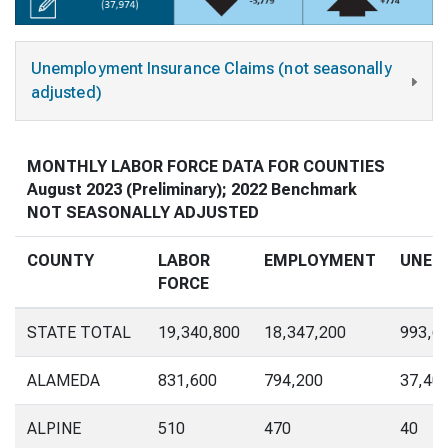
Unemployment Insurance Claims (not seasonally
adjusted)
MONTHLY LABOR FORCE DATA FOR COUNTIES
August 2023 (Preliminary); 2022 Benchmark
NOT SEASONALLY ADJUSTED
COUNTY
LABOR
EMPLOYMENT
UNEM
FORCE
STATE TOTAL
19,340,800
18,347,200
993,6
ALAMEDA
831,600
794,200
37,40
ALPINE
510
470
40