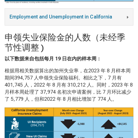
Employment and Unemployment in California
申领失业保险金的人数（未经季
节性调整 )
以下数据来自包括每月
19
日在内的样本周：
根据用相关数据算出的加州失业率，在2023
年
8
月样本周
期间
394,757
人申领失业保险福利。相比之下，
7
月有
401,745
人，
2022
年
8
月有
310,212
人。同时，
2023
年
8
月样本周处理了
37,974
名初次申请案例，比
7
月环比减少
了
5,779
人，但和
2022
年
8
月相比增加了
774
人。