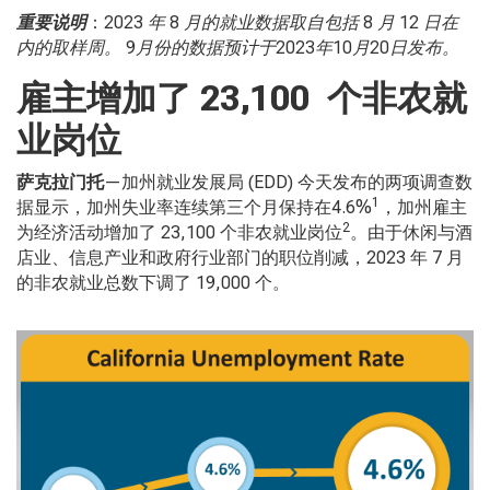
重要说明
：
2023
年
8
月的就业数据取自包括
8
月
12
日在
内的取样周。
9
月份的数据预计于
2023
年
10
月
20
日发布。
雇主增加了
23,100
个非农就
业岗位
萨克拉门托
—加州就业发展局 (EDD)
今天发布的两项调查数
1
据显示，加州失业率连续第三个月保持在
4.6%
，加州雇主
2
为经济活动增加了 23,100
个非农就业岗位
。由于休闲与酒
店业、信息产业和政府行业部门的职位削减，2023
年
7
月
的非农就业总数下调了
19,000
个。