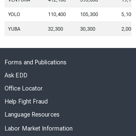
YOLO
110,400
105,300
5,100
YUBA
32,300
30,300
2,000
Skip
to
Forms and Publications
Virtual
Chat
Ask EDD
Office Locator
Help Fight Fraud
Language Resources
Labor Market Information