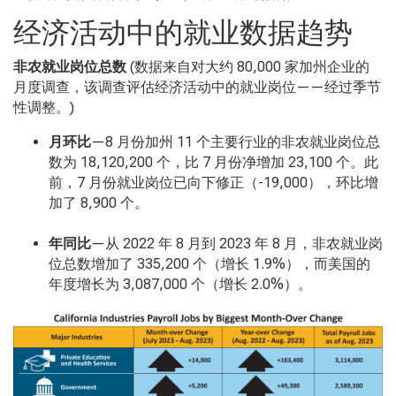
经济活动中的就业数据趋势
非农就业岗位总数
(
数据来自对大约
80,000
家加州企业的
月度调查，
该调查评估经济活动中的就业岗位——经过季节
性调整。
)
月环比
—8
月份加州
11
个主要行业的非农就业岗位总
数为
18,120,200
个，比
7
月份净增加
23,100
个。此
前，
7
月份就业岗位已向下修正（
-19,000
），环比增
加了
8,900
个。
年同比
—从 2022
年
8
月到
2023
年
8
月，非农就业岗
位总数增加了
335,200
个（增长
1.9%
），而美国的
年度增长为
3,087,000
个（增长
2.0%
）。