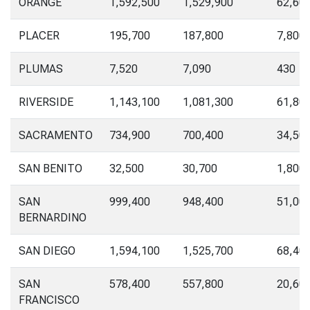
ORANGE
1,592,500
1,529,900
62,60
PLACER
195,700
187,800
7,800
PLUMAS
7,520
7,090
430
RIVERSIDE
1,143,100
1,081,300
61,80
SACRAMENTO
734,900
700,400
34,50
SAN BENITO
32,500
30,700
1,800
SAN
999,400
948,400
51,00
BERNARDINO
SAN DIEGO
1,594,100
1,525,700
68,40
SAN
578,400
557,800
20,60
FRANCISCO