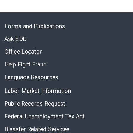
Skip
to
Forms and Publications
Virtual
Chat
Ask EDD
Office Locator
Help Fight Fraud
Language Resources
Labor Market Information
Public Records Request
Federal Unemployment Tax Act
Disaster Related Services