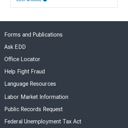
Skip
to
Forms and Publications
Virtual
Chat
Ask EDD
Office Locator
Help Fight Fraud
Language Resources
Labor Market Information
Public Records Request
Federal Unemployment Tax Act