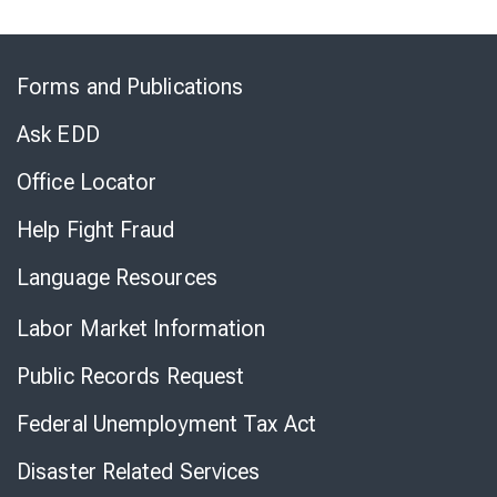
Skip
to
Forms and Publications
Virtual
Chat
Ask EDD
Office Locator
Help Fight Fraud
Language Resources
Labor Market Information
Public Records Request
Federal Unemployment Tax Act
Disaster Related Services