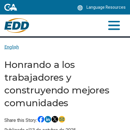
Skip
Language Resources
to
Main
Content
English
Honrando a los
trabajadores y
construyendo mejores
comunidades
Share this Story: