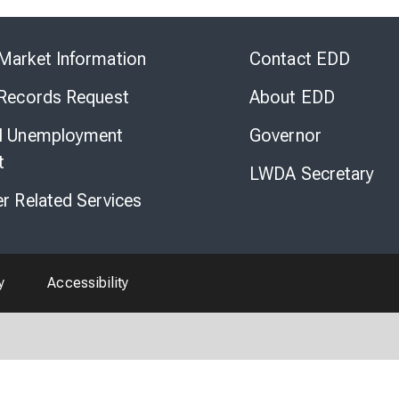
Skip
to
Market Information
Contact EDD
Virtual
Chat
 Records Request
About EDD
l Unemployment
Governor
t
LWDA Secretary
er Related Services
y
Accessibility