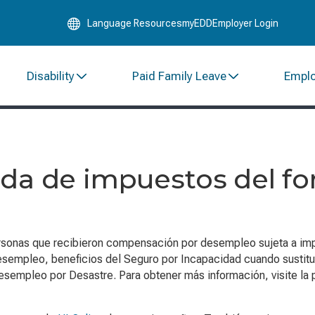
Skip
Language Resources
myEDD
Employer Login
to
Main
Content
Disability
Paid Family Leave
Empl
ada de impuestos del fo
sonas que recibieron compensación por desempleo sujeta a impu
desempleo, beneficios del Seguro por Incapacidad cuando sustitu
esempleo por Desastre. Para obtener más información, visite la