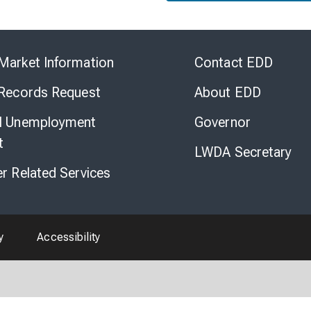
Skip
to
Market Information
Contact EDD
Virtual
Chat
 Records Request
About EDD
l Unemployment
Governor
t
LWDA Secretary
er Related Services
y
Accessibility