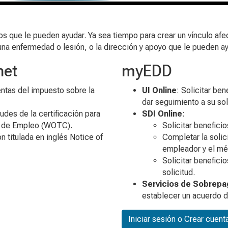
que le pueden ayudar. Ya sea tiempo para crear un vínculo afect
a enfermedad o lesión, o la dirección y apoyo que le pueden ayu
net
myEDD
entas del impuesto sobre la
UI Online
: Solicitar be
dar seguimiento a su sol
itudes de la certificación para
SDI Online
:
s de Empleo (WOTC).
Solicitar benefici
ón titulada en inglés
Notice of
Completar la solic
empleador y el mé
Solicitar benefici
solicitud.
Servicios de Sobrepa
establecer un acuerdo d
Iniciar sesión o Crear cuent