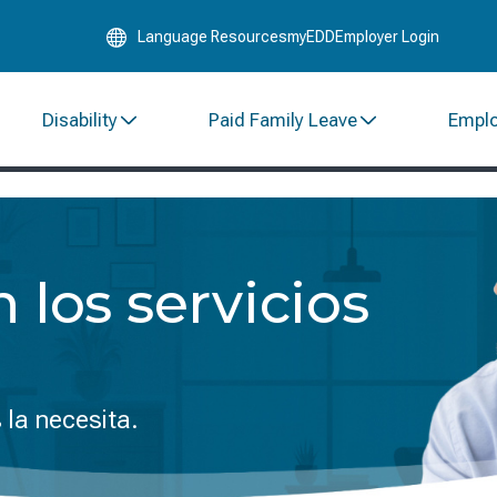
Skip
Language Resources
myEDD
Employer Login
to
Main
Content
Disability
Paid Family Leave
Empl
n los servicios
la necesita.