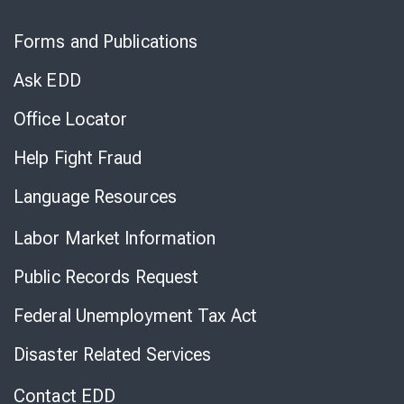
Skip
to
Forms and Publications
Virtual
Chat
Ask EDD
Office Locator
Help Fight Fraud
Language Resources
Labor Market Information
Public Records Request
Federal Unemployment Tax Act
Disaster Related Services
Contact EDD