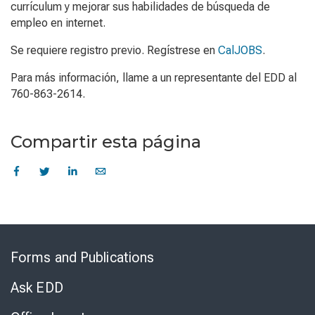
currículum y mejorar sus habilidades de búsqueda de
empleo en internet.
Se requiere registro previo. Regístrese en
CalJOBS
.
Para más información, llame a un representante del EDD al
760-863-2614.
Compartir esta página
Skip
to
Forms and Publications
Virtual
Chat
Ask EDD