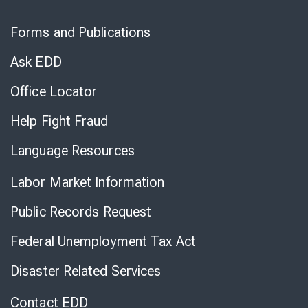
Skip
to
Forms and Publications
Virtual
Chat
Ask EDD
Office Locator
Help Fight Fraud
Language Resources
Labor Market Information
Public Records Request
Federal Unemployment Tax Act
Disaster Related Services
Contact EDD