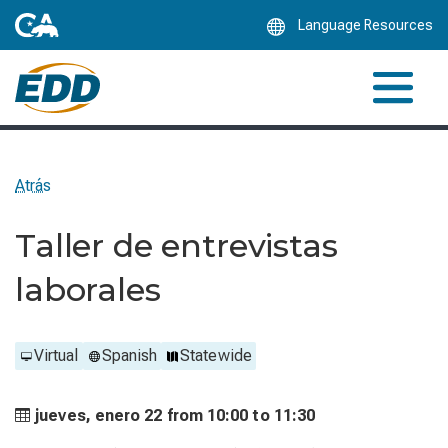
Skip
Language Resources
to
Main
Content
Atrás
Taller de entrevistas
laborales
Virtual
Spanish
Statewide
jueves, enero 22 from
10:00 to
11:30