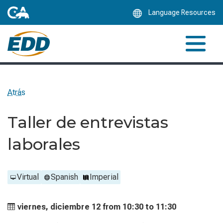
Skip
Language Resources
to
Main
Content
Atrás
Taller de entrevistas
laborales
Virtual
Spanish
Imperial
viernes, diciembre 12 from
10:30 to
11:30