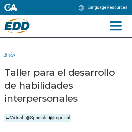
Skip
Language Resources
to
Main
Content
Atrás
Taller para el desarrollo
de habilidades
interpersonales
Virtual
Spanish
Imperial