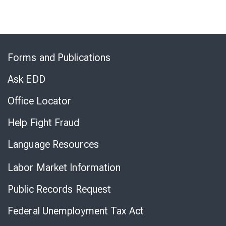
Skip
to
Forms and Publications
Virtual
Chat
Ask EDD
Office Locator
Help Fight Fraud
Language Resources
Labor Market Information
Public Records Request
Federal Unemployment Tax Act