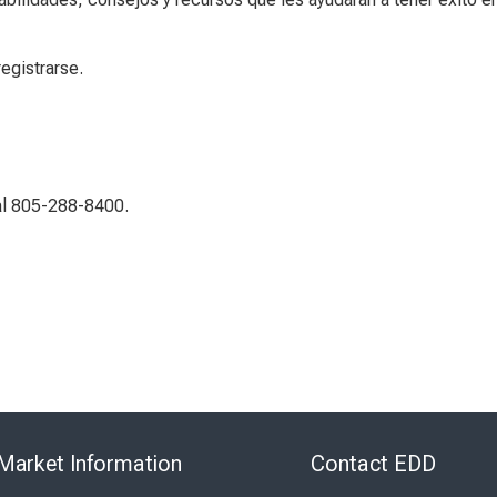
egistrarse.
al 805-288-8400.
Skip
to
Market Information
Contact EDD
Virtual