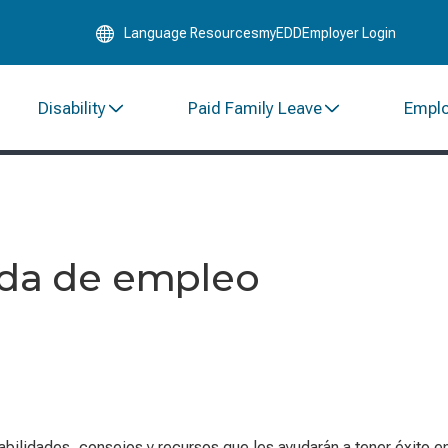
Skip
Language Resources
myEDD
Employer Login
to
Main
Content
Disability
Paid Family Leave
Empl
eda de empleo
habilidades, consejos y recursos que les ayudarán a tener éxito e