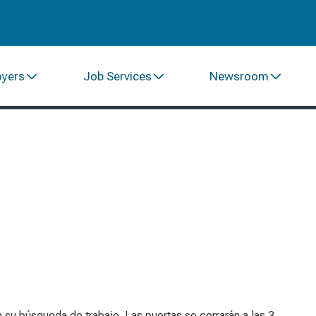
oyers
Job Services
Newsroom
n su búsqueda de trabajo. Las puertas se cerrarán a las 3