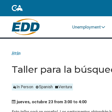
Unemployment
Atrás
Taller para la búsqu
In Person
Spanish
Ventura
jueves, octubre 23 from
3:00 to
4:00
Este taller será en español. Los participantes obtendrán 