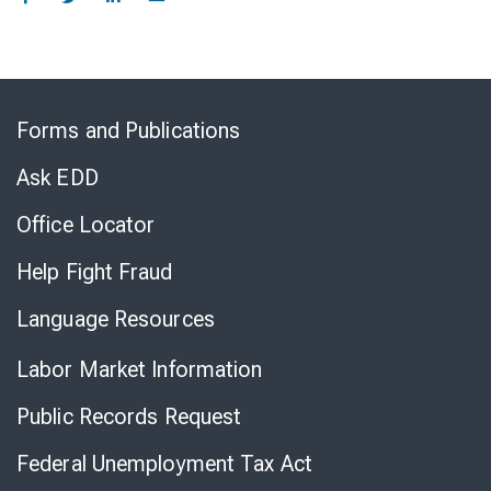
Skip
to
Forms and Publications
Virtual
Chat
Ask EDD
Office Locator
Help Fight Fraud
Language Resources
Labor Market Information
Public Records Request
Federal Unemployment Tax Act