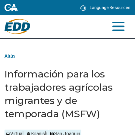
Skip
Language Resources
to
Main
Content
Atrás
Información para los
trabajadores agrícolas
migrantes y de
temporada (MSFW)
Virtual
Spanish
San Joaquin