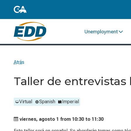
Unemployment
Atrás
Taller de entrevistas
Virtual
Spanish
Imperial
viernes, agosto 1 from
10:30 to
11:30
Este taller será en español. Se abordarán temas como técn