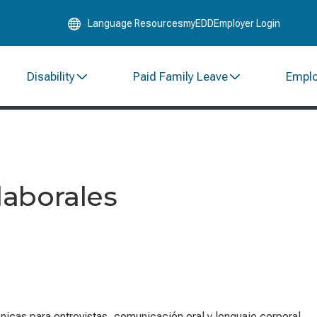
Skip
Language Resources
myEDD
Employer Login
to
Main
Content
Disability
Paid Family Leave
Empl
 laborales
icas para entrevistas, comunicación oral y lenguaje corporal.