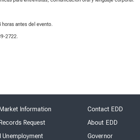
4 horas antes del evento.
39-2722.
Skip
to
Market Information
Contact EDD
Virtual
Chat
 Records Request
About EDD
l Unemployment
Governor