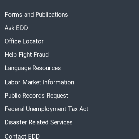
Skip
to
Forms and Publications
Virtual
Chat
Ask EDD
Office Locator
Help Fight Fraud
Language Resources
Labor Market Information
Public Records Request
Federal Unemployment Tax Act
Disaster Related Services
Contact EDD