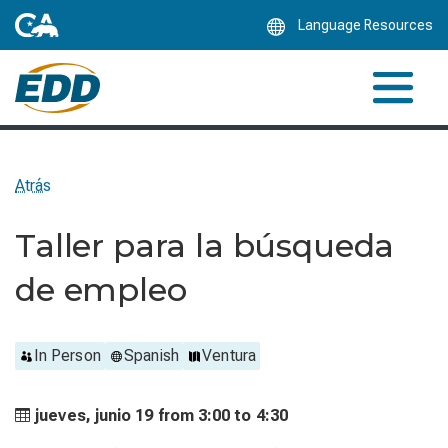
Skip
Language Resources
to
Main
Content
Atrás
Taller para la búsqueda
de empleo
In Person
Spanish
Ventura
jueves, junio 19 from
3:00 to
4:30