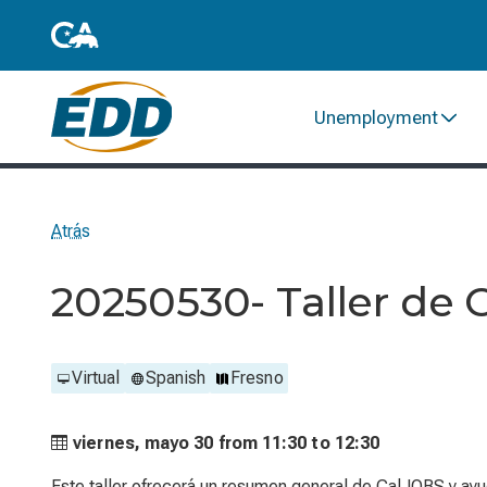
Unemployment
Atrás
20250530- Taller de
Virtual
Spanish
Fresno
viernes, mayo 30 from
11:30 to
12:30
Este taller ofrecerá un resumen general de CalJOBS y ayu