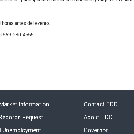
4 horas antes del evento.
al 559-230-4556.
Skip
to
Market Information
Contact EDD
Virtual
Chat
 Records Request
About EDD
l Unemployment
Governor