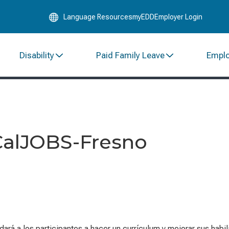
Skip
Language Resources
myEDD
Employer Login
to
Main
Content
Disability
Paid Family Leave
Empl
 CalJOBS-Fresno
dará a los participantes a hacer un currículum y mejorar sus hab