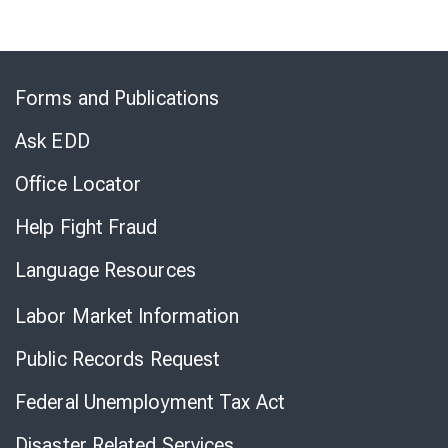
Skip
to
Forms and Publications
Virtual
Chat
Ask EDD
Office Locator
Help Fight Fraud
Language Resources
Labor Market Information
Public Records Request
Federal Unemployment Tax Act
Disaster Related Services