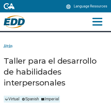
Skip
Language Resources
to
Main
Content
Atrás
Taller para el desarrollo
de habilidades
interpersonales
Virtual
Spanish
Imperial