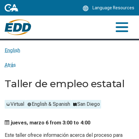
Skip
Language Resources
to
Main
Content
English
Atrás
Taller de empleo estatal
Virtual
English & Spanish
San Diego
jueves, marzo 6 from
3:00 to
4:00
Este taller ofrece información acerca del proceso para