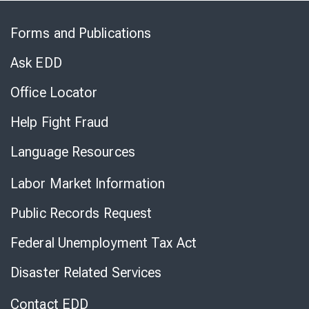
Skip
to
Forms and Publications
Virtual
Chat
Ask EDD
Office Locator
Help Fight Fraud
Language Resources
Labor Market Information
Public Records Request
Federal Unemployment Tax Act
Disaster Related Services
Contact EDD