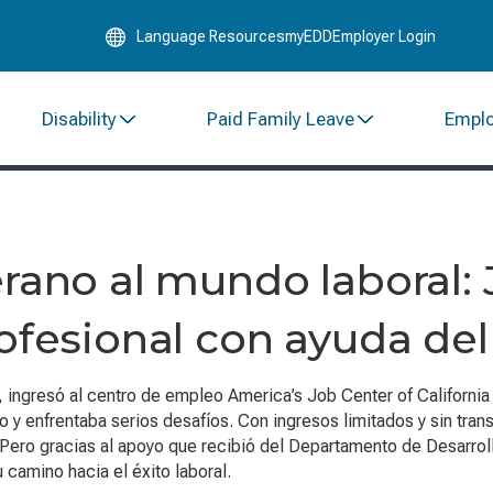
Skip
Language Resources
myEDD
Employer Login
to
Main
Content
Disability
Paid Family Leave
Empl
erano al mundo laboral:
rofesional con ayuda de
 ingresó al centro de empleo America’s Job Center of California
 enfrentaba serios desafíos. Con ingresos limitados y sin tran
 Pero gracias al apoyo que recibió del Departamento de Desarrol
 camino hacia el éxito laboral.