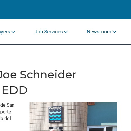
oyers
Job Services
Newsroom
 Joe Schneider
l EDD
 de San
sporte
lo del