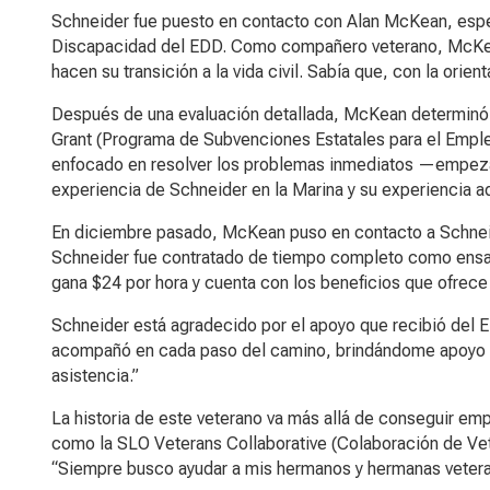
Schneider fue puesto en contacto con Alan McKean, espe
Discapacidad del EDD. Como compañero veterano, McKean
hacen su transición a la vida civil. Sabía que, con la orie
Después de una evaluación detallada, McKean determinó q
Grant (Programa de Subvenciones Estatales para el Emple
enfocado en resolver los problemas inmediatos —empezand
experiencia de Schneider en la Marina y su experiencia ad
En diciembre pasado, McKean puso en contacto a Schnei
Schneider fue contratado de tiempo completo como ensa
gana $24 por hora y cuenta con los beneficios que ofrece
Schneider está agradecido por el apoyo que recibió del 
acompañó en cada paso del camino, brindándome apoyo con
asistencia.”
La historia de este veterano va más allá de conseguir e
como la SLO Veterans Collaborative (Colaboración de Vet
“Siempre busco ayudar a mis hermanos y hermanas vetera