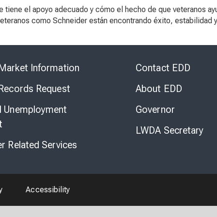
e tiene el apoyo adecuado y cómo el hecho de que veteranos ayu
teranos como Schneider están encontrando éxito, estabilidad y 
Skip
to
Market Information
Contact EDD
Virtual
Chat
 Records Request
About EDD
l Unemployment
Governor
t
LWDA Secretary
er Related Services
y
Accessibility