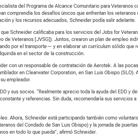
cialista del Programa de Alcance Comunitario para Veteranos c
 comprendía los desafíos únicos que enfrentan los veteranos
ntación y los recursos adecuados, Schneider podía salir adelante.
ue Schneider calificaba para los servicios del Jobs for Veteran
o de Veteranos [JVSG]). Juntos, crearon un plan de empleo indi
o por el transporte— y en elaborar un currículum sólido que re
quirida en el sector de la construcción.
der con un responsable de contratación de Aerotek. A las poca
mblador en Clearwater Corporation, en San Luis Obispo (SLO). 
 su empleador.
EDD y sus socios. “Realmente aprecio toda la ayuda del EDD y 
stante y referencias. Sin duda, recomendaría sus servicios a 
mpleo. Ahora, Schneider está participando también como voluntar
eranos del Condado de San Luis Obispo) y la jornada de puerta
nos en todo lo que pueda”, afirmó Schneider.