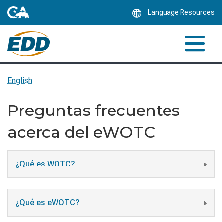
Skip
Language Resources
to
Main
Content
English
Preguntas frecuentes
acerca del eWOTC
¿Qué es WOTC?
¿Qué es eWOTC?