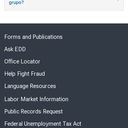
grupo?
Skip
to
Forms and Publications
Virtual
Chat
Ask EDD
Office Locator
Help Fight Fraud
Language Resources
Labor Market Information
Public Records Request
Federal Unemployment Tax Act