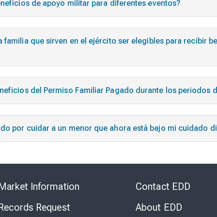
neficios de apoyo militar para diferentes eventos?
amilia que sirven en el ejército ser elegibles para recibir b
eneficios del Permiso Familiar Pagado durante los periodos
ado por cuidar a un menor que ahora está bajo mi cuidado di
Skip
to
Market Information
Contact EDD
Virtual
Chat
 Records Request
About EDD