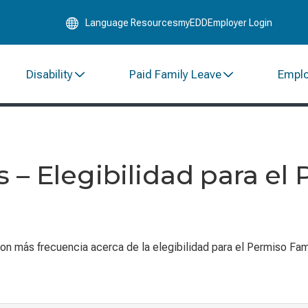
Skip
Language Resources
myEDD
Employer Login
to
Main
Content
Disability
Paid Family Leave
Empl
 – Elegibilidad para el 
n más frecuencia acerca de la elegibilidad para el Permiso Fami