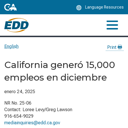
Skip
Language Resources
to
Main
Content
English
Print
California generó 15,000
empleos en diciembre
enero 24, 2025
NR No. 25-06
Contact: Loree Levy/Greg Lawson
916-654-9029
mediainquiries@edd.ca.gov