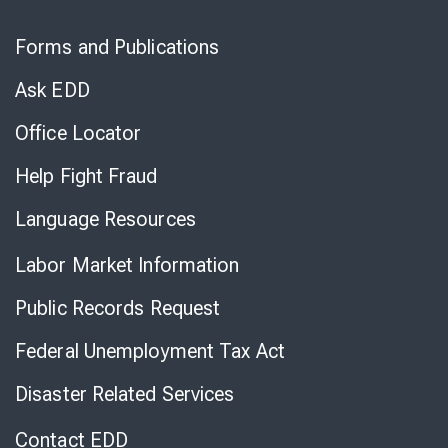
Skip
to
Forms and Publications
Virtual
Chat
Ask EDD
Office Locator
Help Fight Fraud
Language Resources
Labor Market Information
Public Records Request
Federal Unemployment Tax Act
Disaster Related Services
Contact EDD