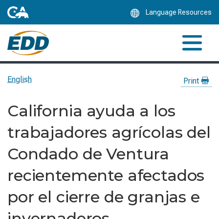
Skip
Language Resources
to
Main
Content
English
Print
California ayuda a los
trabajadores agrícolas del
Condado de Ventura
recientemente afectados
por el cierre de granjas e
invernaderos