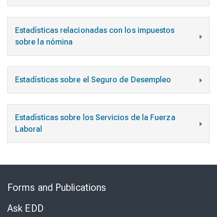
Estadísticas relacionadas con los impuestos
sobre la nómina
Estadísticas sobre el Seguro de Desempleo
Estadísticas sobre los Servicios de la Fuerza
Laboral
Skip
to
Forms and Publications
Virtual
Chat
Ask EDD