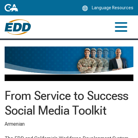
Skip
Language Resources
to
Main
Content
From Service to Success
Social Media Toolkit
Armenian