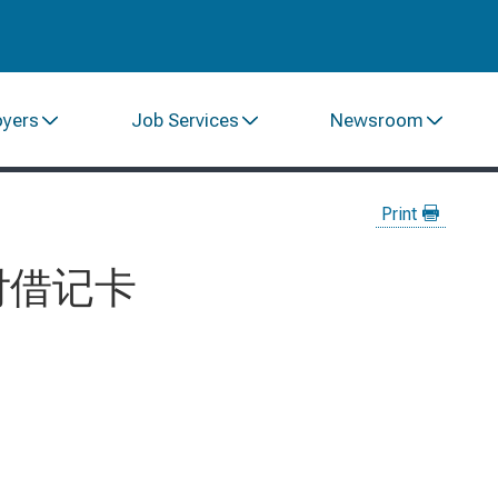
oyers
Job Services
Newsroom
Print
预付借记卡