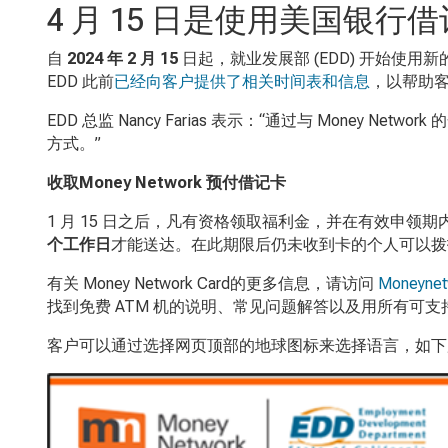
4 月 15 日是使用美国银
自
2024
年
2
月
15
日起，就业发展部
(EDD)
开始使用新
EDD
此前
已经向客户提供了相关时间表和信息
，以帮助
EDD
总监
Nancy Farias
表示：“通过与
Money Network
的
方式。”
收取
Money Network
预付借记卡
1
月
15
日之后，凡有资格领取福利金，并在有效申领期
个工作日
才能送达。在此期限后仍未收到卡的个人可以
有关 Money Network Card
的更多信息，请访问
Moneynet
找到免费 ATM
机的说明、常见问题解答以及用所有可支持
客户可以通过选择网页顶部的地球图标来选择语言，如下