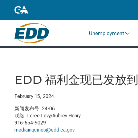
Unemployment
EDD 福利金现已发放到新
February 15, 2024
新闻发布号: 24-06
联络: Loree Levy/Aubrey Henry
916-654-9029
mediainquiries@edd.ca.gov