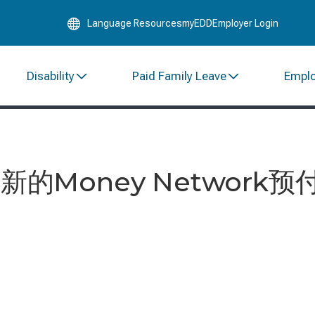
Skip
Language Resources
myEDD
Employer Login
to
Main
Content
Disability
Paid Family Leave
Empl
的Money Network