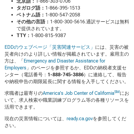
北京語：
1-866-303-0706
タガログ語：
1-866-395-1513
ベトナム語：
1-800-547-2058
その他の言語：
1-800-300-5616.通訳サービスは無料
で提供されています。
TTY：
1-800-815-9387
EDDのウェブページ「災害関連サービス」
には、災害の被
災者向けのより詳しい情報が掲載されています。雇用主の
方は、「
Emergency and Disaster Assistance for
Employers
」のページを参照するか、EDDの納税者支援セ
ンター（電話番号：
1-888-745-3886
）に連絡して、報告
や納税申告の期限延長に関する情報を入手してください。
SM
求職者は最寄りの
America's Job Center of California
にお
いて、求人検索や職業訓練プログラム等の各種リソースを
活用できます。
現在の災害情報については、
ready.ca.gov
を参照してくだ
さい。