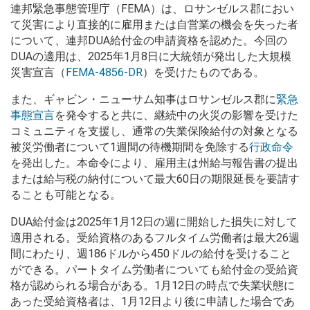
連邦緊急事態管理庁（FEMA）は、ロサンゼルス郡におい
て災害により直接的に雇用または自営業の機会を失った者
について、連邦DUA給付金の申請資格を認めた。今回の
DUAの適用は、2025年1月8日に大統領が発出した大規模
災害宣言（
FEMA-4856-DR
）を受けたものである。
また、ギャビン・ニューサム知事はロサンゼルス郡に
緊急
事態宣言
を発令すると共に、継続中の火災の影響を受けた
コミュニティを支援し、通常の失業保険給付の対象となる
被災労働者について1週間の待機期間を免除する
行政命令
を発出した。本命令により、雇用主は州給与報告書の提出
または給与税の納付について最大60日の期限延長を要請す
ることも可能となる。
DUA給付金は2025年1月12日の週に開始した損失に対して
適用される。受給資格のあるフルタイム労働者は最大26週
間にわたり、週186ドルから450ドルの給付を受けること
ができる。パートタイム労働者についても給付金の受給資
格が認められる場合がある。1月12日の時点で失業状態に
あった受給資格者は、1月12日より後に申請した場合であ