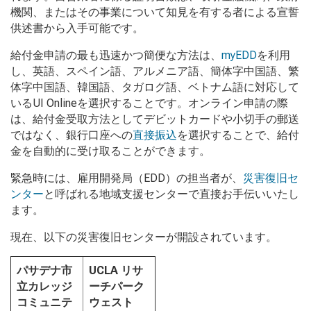
機関、またはその事業について知見を有する者による宣誓
供述書から入手可能です。
給付金申請の最も迅速かつ簡便な方法は、
myEDD
を利用
し、英語、スペイン語、アルメニア語、簡体字中国語、繁
体字中国語、韓国語、タガログ語、ベトナム語に対応して
いるUI Onlineを選択することです。オンライン申請の際
は、給付金受取方法としてデビットカードや小切手の郵送
ではなく、銀行口座への
直接振込
を選択することで、給付
金を自動的に受け取ることができます。
緊急時には、雇用開発局（EDD）の担当者が、
災害復旧セ
ンター
と呼ばれる地域支援センターで直接お手伝いいたし
ます。
現在、以下の災害復旧センターが開設されています。
パサデナ市
UCLA リサ
立カレッジ
ーチパーク
コミュニテ
ウェスト